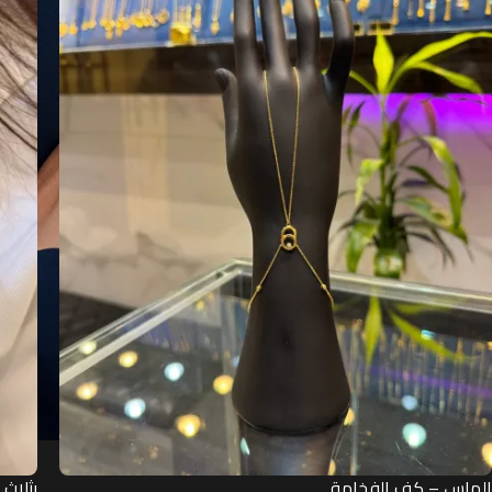
الماس – كف الفخامة
بثلاث 