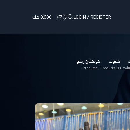
LOGIN / REGISTER
0.000
د.ك
كفوف
كولكشن ريفو
0 Products
20 Products
عرض 1–12 من أصل 20 نتيجة
24
1