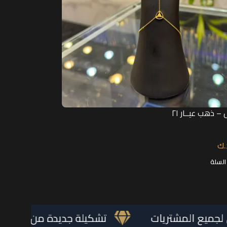
 ذهب عيــار ٢١
.ك
السلة
هدايا مجاني لجميع المشتريات
تشكيلة جديد