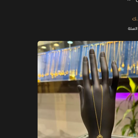
.ك
السلة