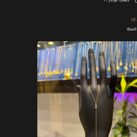
.ك
السلة