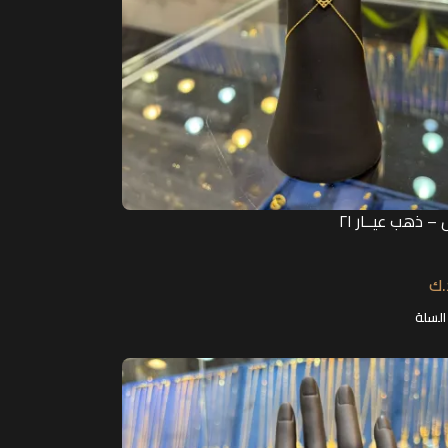
 ذهب عيــار ٢١
.ك
السلة