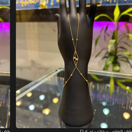
كف الماس – ذهب عيــار ٢١
كف ال