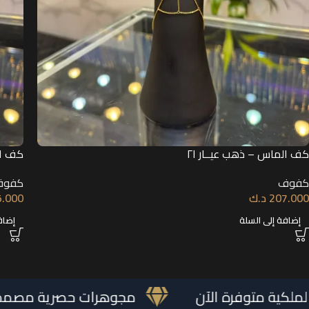
كف الماس – ذهب عيــار ٢١
كف ال
كفوف
كفوف
207.000
د.ك
5.000
إضافة إلى السلة
إضاف
المجوهرات الملكية متوفرة الآن
مجوهرات ح