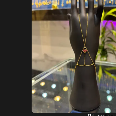
 ذهب عيــار ٢١