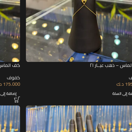
ماس – ذهب عيــار ٢١
كف الماس –
كفوف
19
د.ك
175.000
د
ة إلى السلة
إضافة إلى 