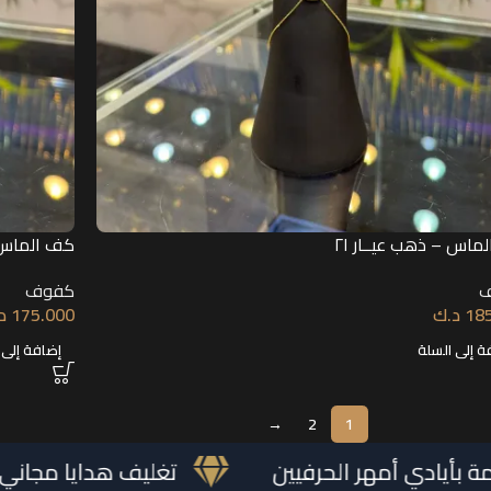
ماس – ذهب عيــار ٢١
كف الماس –
كفوف
18
د.ك
175.000
د
ة إلى السلة
إضافة إلى 
→
2
1
صرية مصممة بأيادي أمهر الحرفيين
تغليف 