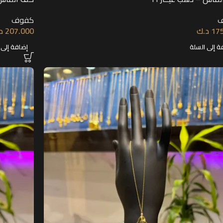
كفوف
17
د.ك
207.000
د
ة إلى السلة
إضافة إلى 