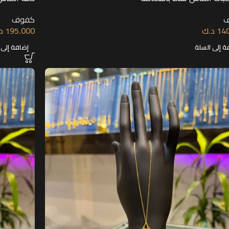
كفوف
14
د.ك
195.000
د
ة إلى السلة
إضافة إلى 