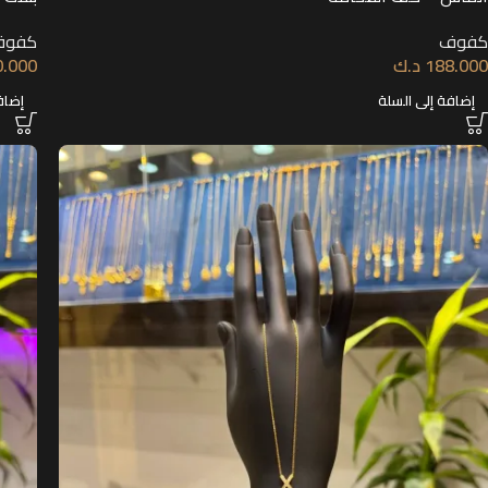
كفوف
كفوف
188.000
د.ك
0.000
إضافة إلى السلة
إضاف