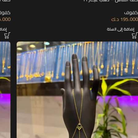
كفوف
كفوف
195.000
د.ك
5.000
إضافة إلى السلة
إضاف