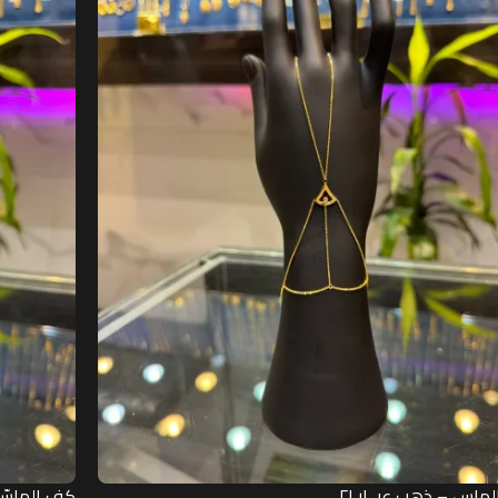
ماس – ذهب عيــار ٢١
كف الماسّ –