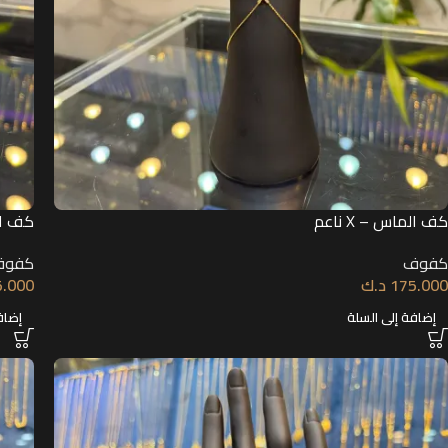
كف الماس – X ناعم
كف ال
كفوف
كفوف
175.000
د.ك
5.000
إضافة إلى السلة
إضاف