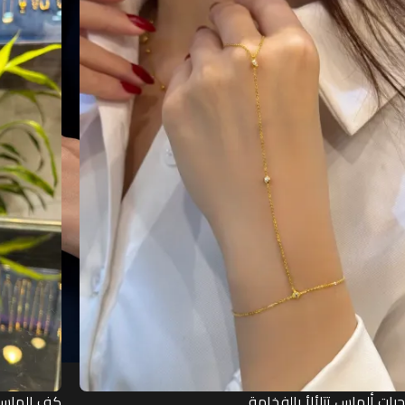
حبات ألماس تتلألأ بالفخامة
كف الماس 