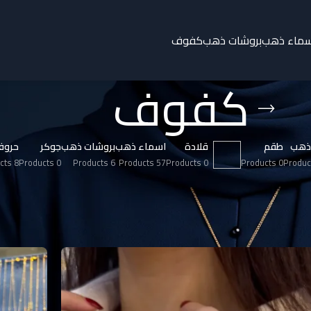
سماء ذهب
بروشات ذهب
كفوف
كفوف
ذهب
طقم
قلادة
اسماء ذهب
بروشات ذهب
جوكر
حروف
8 Products
0 Products
6 Products
57 Products
0 Products
0 Products
8
12
9
Show