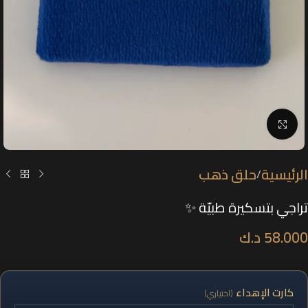
Click to enlarge
الرئيسية
حلق ذهب
/
تراجي بتسكيرة طبيّة ✨
58.000
د.ك
كارت الإهداء
(اختياري)