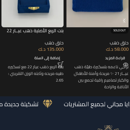
بنت الربع الأصلية ذهب عيــار 22
SOLD OUT
حلق ذهب
حلق ذهب
58.000
د.ك
135.000
د.ك
قراءة المزيد
إضافة إلى السلة
تراجي ناعمه بتسكيرة طبيّة ذهب
بنت الربع ذهب عيار 22 مع تسكيره
عيــار 21 ✨ مريحة وآمنة للأطفال
طبيه مريحه وثابته الوزن التقريبي :
والكبار تصاميم راقية تجمع بين
2.65
الأناقة والراحة
ايا مجاني لجميع المشتريات
تشكيلة جديدة 