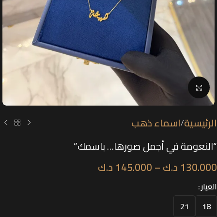
Click to enlarge
الرئيسية
اسماء ذهب
/
“النعومة في أجمل صورها… باسمك”
130.000
د.ك
–
145.000
د.ك
العيار
21
18