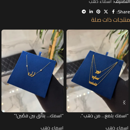
التصنيف:
اسماء ذهب
Share:
منتجات ذات صلة
“اسمك يلمع… من ذهب “.
“اسمك… يتألّق بين فصّين!”
اسماء ذهب
اسماء ذهب