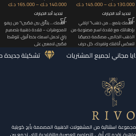
130.000
د.ك
–
145.000
د.ك
140.000
د.ك
–
165.000
د.ك
تحديد أحد الخيارات
تحديد أحد الخيارات
“اسمك يلمع… من ذهب!” ارتقي
“اسمك… يتألّق بين فصّين!” من ريفو
بإطلالتك مع قلادة اسم مصنوعة من
للمجوهرات – قلادة ذهبية بتصميم
الذهب الخالص، مصمّمة خصيصًا
راقٍ تحمل اسمك بخط أنيق، تتوسّط
لتعكس أناقتك وتفردك. كل حرف
فصّين لامعين على
دايا مجاني لجميع المشتريات
تشكيلة جديدة
مجموعة استثنائية من المشغولات الذهبية المصممة بأيدٍ كويتية
ماهرة. نقدم لكِ أرقى التصاميم العصرية والتقليدية التي تجمع بين