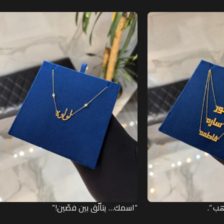
ب “.
“اسمك… يتألّق بين فصّين!”