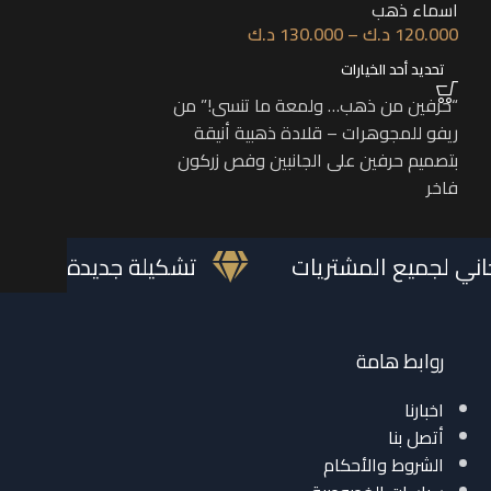
اسماء ذهب
اسماء ذهب
120.000
د.ك
–
130.000
د.ك
135.000
د.ك
–
0
تحديد أحد الخيارات
تحديد أحد الخيارات
“حرفين من ذهب… ولمعة ما تنسى!” من
“لأن الأسماء الق
ريفو للمجوهرات – قلادة ذهبية أنيقة
صمّم قلادتك الخ
بتصميم حرفين على الجانبين وفص زركون
لؤلؤ تزيدها جمالًا
فاخر
يا مجاني لجميع المشتريات
تشكيلة جديدة م
روابط هامة
اخبارنا
أتصل بنا
الشروط والأحكام