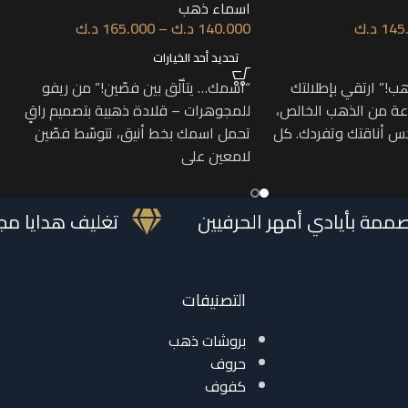
اسماء ذهب
145
د.ك
140.000
د.ك
–
165.000
د.ك
تحديد أحد الخيارات
!” ارتقي بإطلالتك
“اسمك… يتألّق بين فصّين!” من ريفو
ة من الذهب الخالص،
للمجوهرات – قلادة ذهبية بتصميم راقٍ
س أناقتك وتفردك. كل
تحمل اسمك بخط أنيق، تتوسّط فصّين
لامعين على
ة مصممة بأيادي أمهر الحرفيين
تغليف هدا
التصنيفات
بروشات ذهب
حروف
كفوف