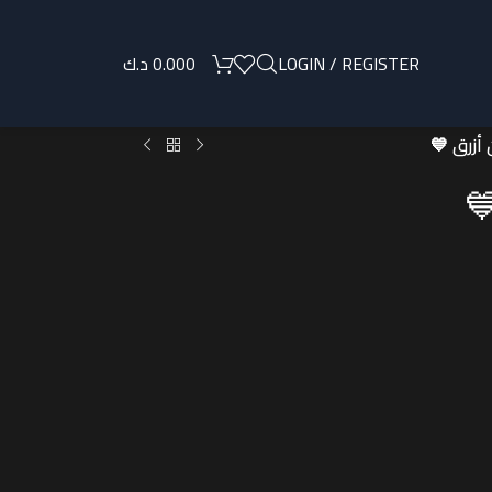
LOGIN / REGISTER
0.000
د.ك
 أزرق 💙