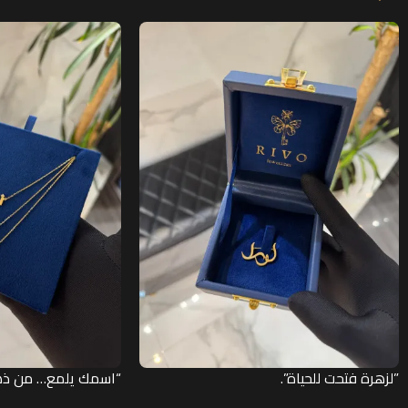
”لزهرة فتحت للحياة”.
“اسمك يلمع… من ذه