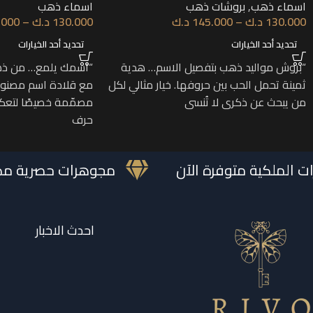
اسماء ذهب
,
بروشات ذهب
اسماء ذهب
130.000
د.ك
–
145.000
د.ك
130.000
د.ك
–
.000
تحديد أحد الخيارات
تحديد أحد الخيارات
“بروش مواليد ذهب بتفصيل الاسم… هدية
“اسمك يلمع… من ذهب
ثمينة تحمل الحب بين حروفها. خيار مثالي لكل
مع قلادة اسم مصنوع
من يبحث عن ذكرى لا تُنسى
مصمّمة خصيصًا لتعك
حرف
وهرات الملكية متوفرة الآن
مجوهرات حصري
احدث الاخبار