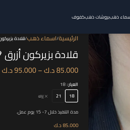
سماء ذهب
بروشات ذهب
كفوف
الرئيسية
اسماء ذهب
/
/
قلادة بزيركون
قلادة بزيركون أزرق 
85.000
د.ك
–
95.000
د.ك
العيار
18
21
18
إزالة
مدة التنفيذ خلال 7- 15 يوم عمل.
85.000
د.ك