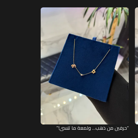
“حرفين من ذهب… ولمعة ما تنسى!”
“قلادة لولو… نعو