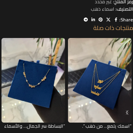
رمز المنتج:
غير محدد
التصنيف:
اسماء ذهب
Share:
منتجات ذات صلة
“اسمك يلمع… من ذهب “.
“البساطة سر الجمال… والأسماء
سر المعنى”