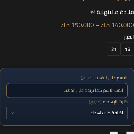
قلادة مالانهاية ♾️
140.000
د.ك
–
150.000
د.ك
العيار
21
18
الاسم على الذهب
(اختياري)
كارت الإهداء
(اختياري)