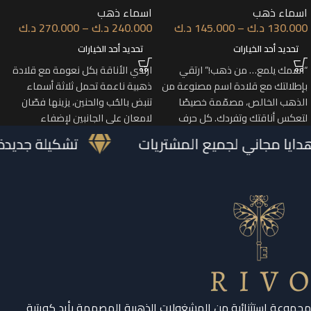
اسماء ذهب
اسماء ذهب
130.000
د.ك
–
145.000
د.ك
240.000
د.ك
–
270.000
د.ك
تحديد أحد الخيارات
تحديد أحد الخيارات
“اسمك يلمع… من ذهب!” ارتقي
ارتدي الأناقة بكل نعومة مع قلادة
بإطلالتك مع قلادة اسم مصنوعة من
ذهبية ناعمة تحمل ثلاثة أسماء
الذهب الخالص، مصمّمة خصيصًا
تنبض بالحُب والحنين، يزينها فصّان
لتعكس أناقتك وتفردك. كل حرف
لامعان على الجانبين لإضفاء
 هدايا مجاني لجميع المشتريات
تشكيلة جدي
مجموعة استثنائية من المشغولات الذهبية المصممة بأيدٍ كويتية