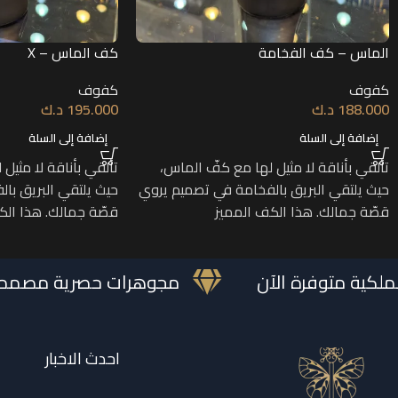
الماس – كف الفخامة
كف الماس – X
كفوف
كفوف
188.000
د.ك
195.000
د.ك
إضافة إلى السلة
إضافة إلى السلة
تألقي بأناقة لا مثيل لها مع كفّ الماس،
تألقي بأناقة لا مثيل
حيث يلتقي البريق بالفخامة في تصميم يروي
حيث يلتقي البريق با
قصّة جمالك. هذا الكف المميز
قصّة جمالك. هذا الك
ت الملكية متوفرة الآن
مجوهرات حصرية مص
احدث الاخبار