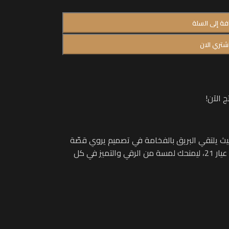
فة إلى السلة
شتري الان
 الآن!
حيث يلتقي البريق بالفخامة في تصميم يروي قصّة
جمالك. هذا الكف المميز مصنوع من ذهب عيار 21، ليمنحك لمسة من الرقي والتميز في كل