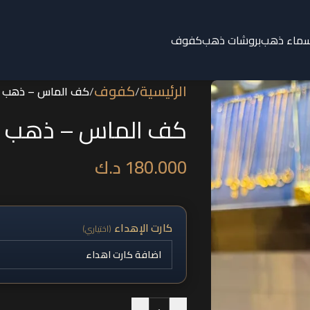
سماء ذهب
بروشات ذهب
كفوف
الرئيسية
كفوف
/
/
كف الماس – ذهب عيار
كف الماس – ذهب عيار
180.000
د.ك
كارت الإهداء
(اختياري)