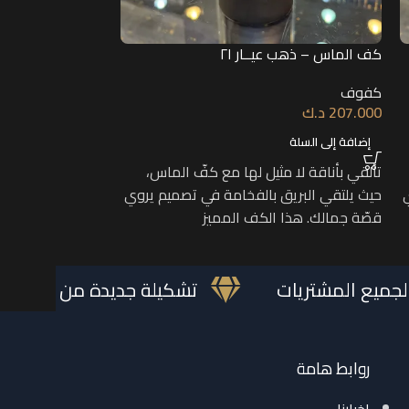
كف الماس – ذهب عيــار ٢١
كف الماس – ذهب عي
كفوف
كفوف
207.000
د.ك
185.000
د.ك
إضافة إلى السلة
إضافة إلى السلة
تألقي بأناقة لا مثيل لها مع كفّ الماس،
تألقي بأناقة لا م
حيث يلتقي البريق بالفخامة في تصميم يروي
حيث يلتقي البريق
قصّة جمالك. هذا الكف المميز
قصّة جمالك. هذا 
جاني لجميع المشتريات
تشكيلة جديدة من ال
روابط هامة