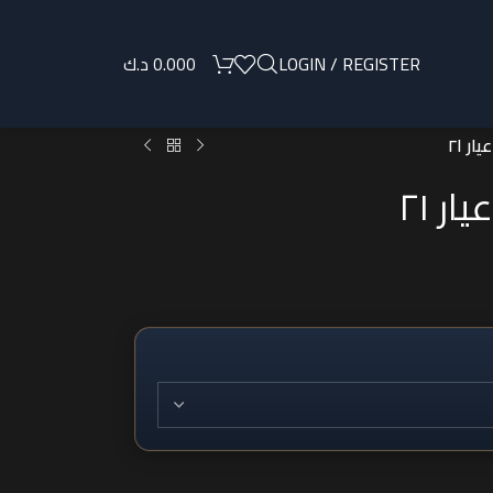
LOGIN / REGISTER
0.000
د.ك
 ٢١
 ٢١