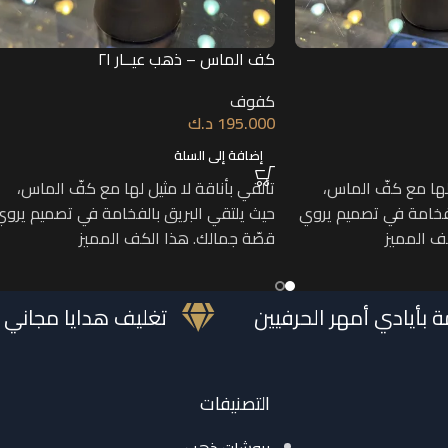
كف الماس – ذهب عيــار ٢١
كفوف
195.000
د.ك
إضافة إلى السلة
 لها مع كفّ الماس،
تألقي بأناقة لا مثيل لها مع كفّ الماس،
لفخامة في تصميم يروي
حيث يلتقي البريق بالفخامة في تصميم يروي
ف المميز
قصّة جمالك. هذا الكف المميز
ممة بأيادي أمهر الحرفيين
تغليف هدايا م
التصنيفات