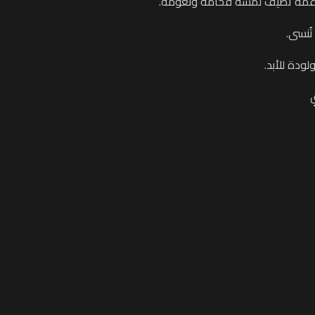
ناعمة تضيف لمسة فخامة ونعومة.
تُنسى.
دة للأبد.