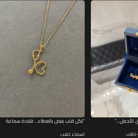
 الأجمل…”
“لكل قلب ينبض بالعطاء… قلادة سماعة
طبية.
 ذهب
اسماء ذهب