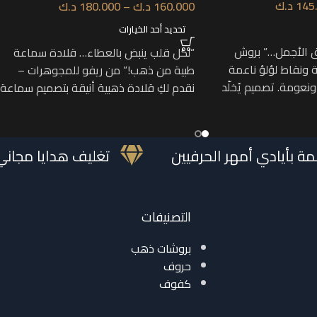
145
د.ك
160.000
د.ك
–
180.000
د.ك
تحديد أحد الخيارات
ق الأجمل…” بروش
“لكل قلب ينبض بالعطاء… قلادة سماعة
 ونقاط لؤلؤ ناعمة
طبية من ذهب!” من ريفو للمجوهرات –
عومة. تصميم يُخلّد
نقدم لكِ قلادة ذهبية أنيقة بتصميم سماعة
صممة بأيادي أمهر الحرفيين
تغليف هدايا 
التصنيفات
بروشات ذهب
حروف
كفوف