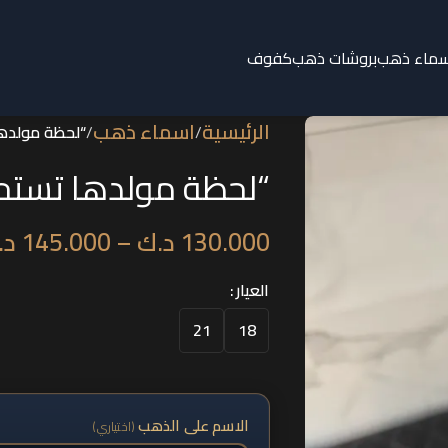
سماء ذهب
بروشات ذهب
كفوف
الرئيسية
اسماء ذهب
/
/
“لحظة مولده
“لحظة مولدها تستح
130.000
د.ك
–
145.000
د.
العيار
21
18
الاسم على الذهب
(اختياري)