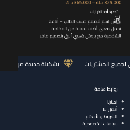
325.000
د.ك
–
365.000
د.ك
265.000
د.ك
–
0
تحديد أحد الخيارات
تحديد أحد الخيارات
بروش اسم مُصمم حسب الطلب – أناقة
“قلادة بتصميم ه
تحمل معنى أضف لمسة من الفخامة
أقرب لقلبك!” من ر
الشخصية مع بروش ذهبي أنيق بتصميم فاخر
قطعة ذهبية فريدة
مستطيل أنيق،
مجاني لجميع المشتريات
تشكيلة جديدة من ا
روابط هامة
اخبارنا
أتصل بنا
الشروط والأحكام
سياسات الخصوصية