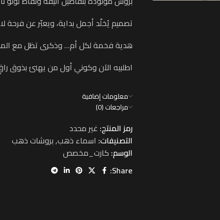
بروش مولودة بتفاصيل أنيقة ونقاط لؤلؤ 
تصميم يُخلّد أجمل بداية، ويعبّر عن فرحة لا 
هدية فخمة لكل أم… وذكرى تظل مع المولو
اطلبيه الآن وكوني أول من يهنئ بذوق راقٍ
معلومات إضافية
مراجعات (0)
رمز المنتج:
غير محدد
التصنيفات:
اسماء ذهب
,
بروشات ذهب
الوسم:
كارت_مخصص
Share: