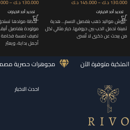
130.000
د.ك
–
145.000
د.ك
130.000
د.ك
–
.000
تحديد أحد الخيارات
تحديد أحد الخيارات
“بروش مواليد ذهب بتفصيل الاسم… هدية
“لحظة مولدها تستح
ثمينة تحمل الحب بين حروفها. خيار مثالي لكل
مولودة بتفاصيل أنيقة
من يبحث عن ذكرى لا تُنسى
تضيف لمسة فخامة ون
أجمل بداية، ويعبّر
رات الملكية متوفرة الآن
مجوهرات حصرية م
احدث الاخبار