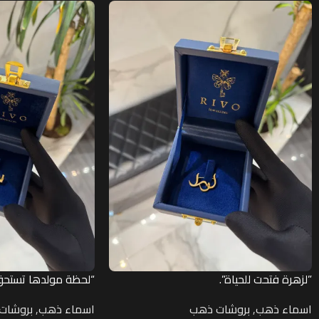
”لزهرة فتحت للحياة”.
“لحظة مولدها تستحق
اسماء ذهب
,
بروشات ذهب
اسماء ذهب
,
بروشات