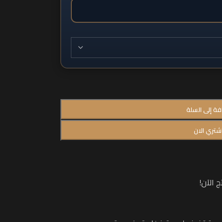
فة إلى السلة
شتري الان
 الآن!